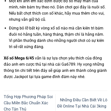
Một khi anh em xác định được bộ số may mắn của
mình, nên bám trụ theo nó. Dân chơi gọi đây là nuôi số.
Nếu bất chợt thích con số khác, hãy mua thêm cho vui,
nhưng vẫn giữ bộ cũ.
Đừng bỏ lỡ bất kỳ vòng xổ số nào mà cần kiên trì bám
đuôi nó hằng tuần, hàng tháng, thậm chí là hằng năm.
Vì phần thưởng dành cho những người chơi có sự kiên
trì sẽ rất xứng đáng.
Xổ số Mega 6/45
vẫn là sự lựa chọn yêu thích của đông
đảo anh em cược thủ tại nhà cái Ga6789. Hy vọng những
thông tin chi tiết trên đây sẽ giúp anh em thành công giành
được Jackpot tại tựa game đình đám này nhé.
Tổng Hợp Phương Pháp Soi
Những Điều Cần Biết Về Lô
Cầu Miền Bắc Chuẩn Xác
Đề Online Tại Nhà Cái 3king
Cho Tân Thủ