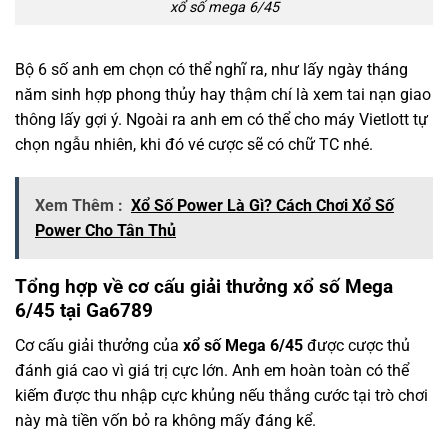
xổ số mega 6/45
Bộ 6 số anh em chọn có thể nghĩ ra, như lấy ngày tháng
năm sinh hợp phong thủy hay thậm chí là xem tai nạn giao
thông lấy gợi ý. Ngoài ra anh em có thể cho máy Vietlott tự
chọn ngẫu nhiên, khi đó vé cược sẽ có chữ TC nhé.
Xem Thêm :
Xổ Số Power Là Gì? Cách Chơi Xổ Số
Power Cho Tân Thủ
Tổng hợp về cơ cấu giải thưởng xổ số Mega
6/45 tại Ga6789
Cơ cấu giải thưởng của
xổ số Mega 6/45
được cược thủ
đánh giá cao vì giá trị cực lớn. Anh em hoàn toàn có thể
kiếm được thu nhập cực khủng nếu thắng cước tại trò chơi
này mà tiền vốn bỏ ra không mấy đáng kể.