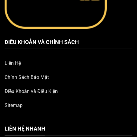
ĐIỀU KHOẢN VÀ CHÍNH SÁCH
Liên Hệ
Chính Sách Bảo Mật
Điều Khoản và Điều Kiện
Sitemap
LIÊN HỆ NHANH