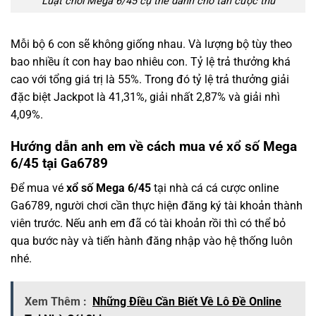
Luật chơi Mega 6/45 cụ thể dành cho tân cược thủ
Mỗi bộ 6 con sẽ không giống nhau. Và lượng bộ tùy theo
bao nhiều ít con hay bao nhiêu con. Tỷ lệ trả thưởng khá
cao với tổng giá trị là 55%. Trong đó tỷ lệ trả thưởng giải
đặc biệt Jackpot là 41,31%, giải nhất 2,87% và giải nhì
4,09%.
Hướng dẫn anh em về cách mua vé xổ số Mega
6/45 tại Ga6789
Để mua vé
xổ số Mega 6/45
tại nhà cá cá cược online
Ga6789, người chơi cần thực hiện đăng ký tài khoản thành
viên trước. Nếu anh em đã có tài khoản rồi thì có thể bỏ
qua bước này và tiến hành đăng nhập vào hệ thống luôn
nhé.
Xem Thêm :
Những Điều Cần Biết Về Lô Đề Online