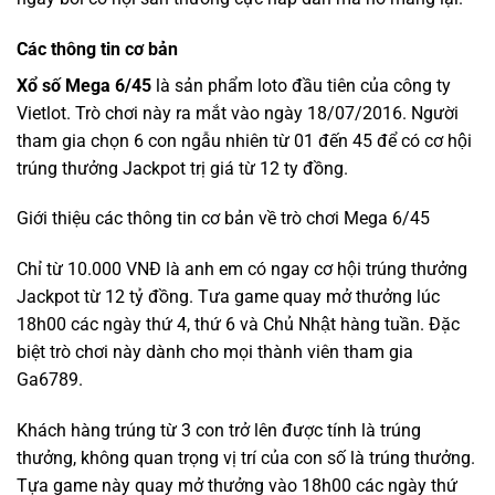
Các thông tin cơ bản
Xổ số Mega 6/45
là sản phẩm loto đầu tiên của công ty
Vietlot. Trò chơi này ra mắt vào ngày 18/07/2016. Người
tham gia chọn 6 con ngẫu nhiên từ 01 đến 45 để có cơ hội
trúng thưởng Jackpot trị giá từ 12 ty đồng.
Giới thiệu các thông tin cơ bản về trò chơi Mega 6/45
Chỉ từ 10.000 VNĐ là anh em có ngay cơ hội trúng thưởng
Jackpot từ 12 tỷ đồng. Tưa game quay mở thưởng lúc
18h00 các ngày thứ 4, thứ 6 và Chủ Nhật hàng tuần. Đặc
biệt trò chơi này dành cho mọi thành viên tham gia
Ga6789.
Khách hàng trúng từ 3 con trở lên được tính là trúng
thưởng, không quan trọng vị trí của con số là trúng thưởng.
Tựa game này quay mở thưởng vào 18h00 các ngày thứ