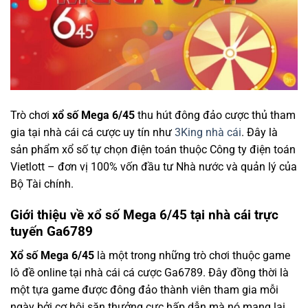
Trò chơi
xổ số Mega 6/45
thu hút đông đảo cược thủ tham
gia tại nhà cái cá cược uy tín như
3King nhà cái
. Đây là
sản phẩm xổ số tự chọn điện toán thuộc Công ty điện toán
Vietlott – đơn vị 100% vốn đầu tư Nhà nước và quản lý của
Bộ Tài chính.
Giới thiệu về xổ số Mega 6/45 tại nhà cái trực
tuyến Ga6789
Xổ số Mega 6/45
là một trong những trò chơi thuộc game
lô đề online tại nhà cái cá cược Ga6789. Đây đồng thời là
một tựa game được đông đảo thành viên tham gia mỗi
ngày bởi cơ hội săn thưởng cực hấp dẫn mà nó mang lại.