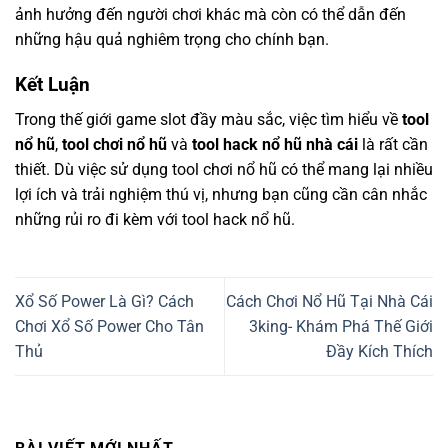
ảnh hưởng đến người chơi khác mà còn có thể dẫn đến
những hậu quả nghiêm trọng cho chính bạn.
Kết Luận
Trong thế giới game slot đầy màu sắc, việc tìm hiểu về
tool
nổ hũ
,
tool chơi nổ hũ
và
tool hack nổ hũ nhà cái
là rất cần
thiết. Dù việc sử dụng tool chơi nổ hũ có thể mang lại nhiều
lợi ích và trải nghiệm thú vị, nhưng bạn cũng cần cân nhắc
những rủi ro đi kèm với tool hack nổ hũ.
Xổ Số Power Là Gì? Cách
Cách Chơi Nổ Hũ Tại Nhà Cái
Chơi Xổ Số Power Cho Tân
3king- Khám Phá Thế Giới
Thủ
Đầy Kích Thích