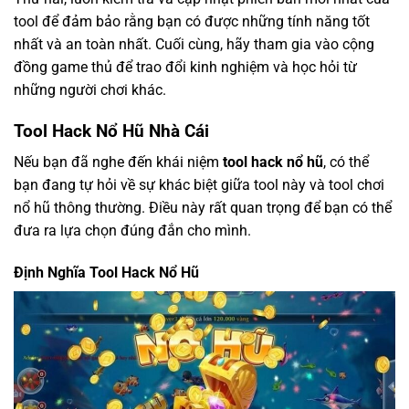
tool để đảm bảo rằng bạn có được những tính năng tốt
nhất và an toàn nhất. Cuối cùng, hãy tham gia vào cộng
đồng game thủ để trao đổi kinh nghiệm và học hỏi từ
những người chơi khác.
Tool Hack Nổ Hũ Nhà Cái
Nếu bạn đã nghe đến khái niệm
tool hack nổ hũ
, có thể
bạn đang tự hỏi về sự khác biệt giữa tool này và tool chơi
nổ hũ thông thường. Điều này rất quan trọng để bạn có thể
đưa ra lựa chọn đúng đắn cho mình.
Định Nghĩa Tool Hack Nổ Hũ