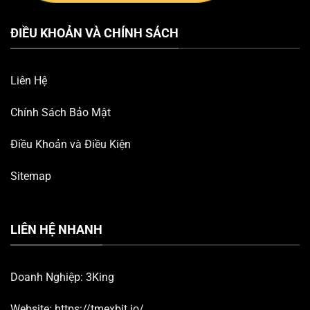
ĐIỀU KHOẢN VÀ CHÍNH SÁCH
Liên Hệ
Chính Sách Bảo Mật
Điều Khoản và Điều Kiện
Sitemap
LIÊN HỆ NHANH
Doanh Nghiệp:
3King
Website:
https://tmexbit.io/