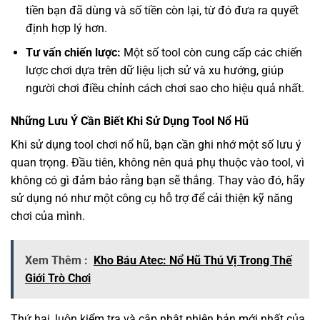
tiền bạn đã dùng và số tiền còn lại, từ đó đưa ra quyết
định hợp lý hơn.
Tư vấn chiến lược:
Một số tool còn cung cấp các chiến
lược chơi dựa trên dữ liệu lịch sử và xu hướng, giúp
người chơi điều chỉnh cách chơi sao cho hiệu quả nhất.
Những Lưu Ý Cần Biết Khi Sử Dụng Tool Nổ Hũ
Khi sử dụng tool chơi nổ hũ, bạn cần ghi nhớ một số lưu ý
quan trọng. Đầu tiên, không nên quá phụ thuộc vào tool, vì
không có gì đảm bảo rằng bạn sẽ thắng. Thay vào đó, hãy
sử dụng nó như một công cụ hỗ trợ để cải thiện kỹ năng
chơi của mình.
Xem Thêm :
Kho Báu Atec: Nổ Hũ Thú Vị Trong Thế
Giới Trò Chơi
Thứ hai, luôn kiểm tra và cập nhật phiên bản mới nhất của