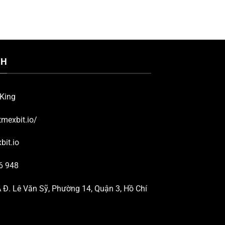
NH
King
tmexbit.io/
it.io
6 948
 Đ. Lê Văn Sỹ, Phường 14, Quận 3, Hồ Chí