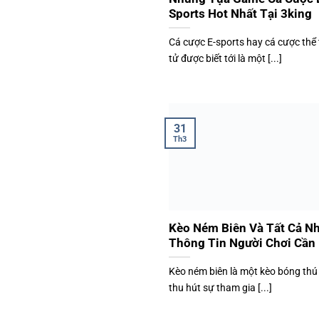
Sports Hot Nhất Tại 3king
Cá cược E-sports hay cá cược thể 
tử được biết tới là một [...]
31
Th3
Kèo Ném Biên Và Tất Cả N
Thông Tin Người Chơi Cần 
Kèo ném biên là một kèo bóng thú
thu hút sự tham gia [...]