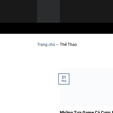
Bỏ
qua
nội
dung
Trang chủ
–
Thể Thao
31
Th3
Những Tựa Game Cá Cược 