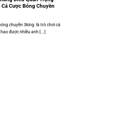
ề Cá Cược Bóng Chuyền
ng chuyền 3king là trò chơi cá
 thao được nhiều anh [...]