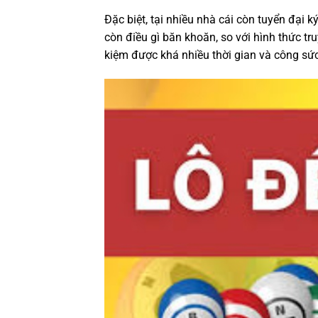
Đặc biệt, tại nhiều nhà cái còn tuyển đại 
còn điều gì băn khoăn, so với hình thức tru
kiệm được khá nhiều thời gian và công sức