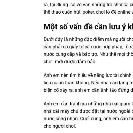
ra, tại 3king có vô vàn những trò chơi cá 
thể thao cuốn hút, poker, chơi lô đề onli
Một số vấn đề cần lưu ý kh
Dưới đây là những đặc điểm mà người chơi 
cần phải có giấy tờ cá cược hợp pháp, rõ 
nước cung cấp và bảo trợ. Như thế mọi thôn
chơi mới được đảm bảo.
Anh em nên tìm hiểu về năng lực tài chính 
liệu có an toàn không. Nếu nhà cái đang t
biến cố xảy ra, anh em cần tỉnh táo đừng
Anh em cần tránh xa những nhà cái giam ti
nhà cái máy chủ được đặt tại nước ngoài 
nước công nhận. Cuối cùng, anh em cần t
cho người chơi.