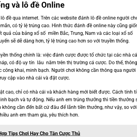
ống và lô đề Online
lô đề qua internet. Trên các website đánh lô đề online người ch
mắn, có tỷ lệ trúng cao. Hình thức đánh đề online này cũng giố
t quả của bảng xổ số miền Bắc, Trung, Nam và các loại xổ số
uyến sẽ dễ dàng hơn, tỷ lệ trúng cao hơn so với truyền thống.
uyền thống chính là: việc đánh cược được tổ chức tại các nhà cá
p, có độ uy tín lâu năm trên thị trường cá cược. Do thế, thông
ợc công khai, minh bạch. Người chơi không cần thông qua người
ruy cập vào nhà cái và đặt cược.
t cao, chỉ có nhà cái và khách hàng mới biết được. Cách tính t
h bạch và tự động. Nếu anh em trúng thưởng thì tiền thưởng 
 không cần đến bất cứ đâu để lãnh tiền thưởng, như vậy, so với
nhiều anh em tham gia, yêu thích hơn.
Hợp Tips Chơi Hay Cho Tân Cược Thủ