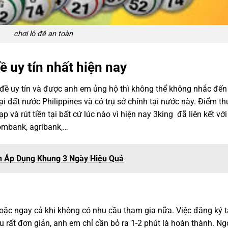
chơi lô đê an toàn
ề uy tín nhất hiện nay
ô đề uy tín và được anh em ủng hộ thì không thể không nhắc đến
ại đất nước Philippines và có trụ sở chính tại nước này. Điểm th
 và rút tiền tại bất cứ lúc nào vì hiện nay 3king đã liên kết với
combank, agribank,…
h Áp Dụng Khung 3 Ngày Hiệu Quả
 hoặc ngay cả khi không có nhu cầu tham gia nữa. Việc đăng ký t
u rất đơn giản, anh em chỉ cần bỏ ra 1-2 phút là hoàn thành. Ng