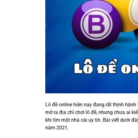
Lô đề online hiện nay đang rất thịnh hành 
mở ra địa chỉ chơi lô đề, nhưng chưa ai k
khi tìm một nhà cái uy tín. Bài viết dưới đ
năm 2021.