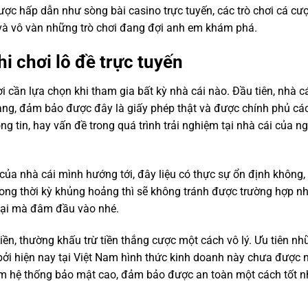
cược hấp dẫn như sòng bài casino trực tuyến, các trò chơi cá cư
ne và vô vàn những trò chơi đang đợi anh em khám phá.
i chơi lô đề trực tuyến
cần lựa chọn khi tham gia bất kỳ nhà cái nào. Đầu tiên, nhà c
ràng, đảm bảo được đây là giấy phép thật và được chính phủ cá
g tin, hay vấn đề trong quá trình trải nghiệm tại nhà cái của n
của nhà cái mình hướng tới, đây liệu có thực sự ổn định không,
rong thời kỳ khủng hoảng thì sẽ không tránh được trường hợp n
 dại mà đâm đầu vào nhé.
ền, thường khấu trừ tiền thắng cược một cách vô lý. Ưu tiên n
bởi hiện nay tại Việt Nam hình thức kinh doanh này chưa được 
ìm hệ thống bảo mật cao, đảm bảo được an toàn một cách tốt n