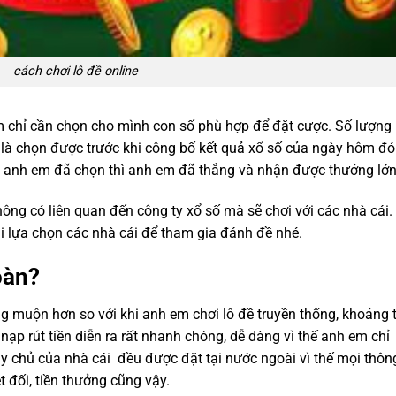
cách chơi lô đề online
em chỉ cần chọn cho mình con số phù hợp để đặt cược. Số lượng
 là chọn được trước khi công bố kết quả xổ số của ngày hôm đó
à anh em đã chọn thì anh em đã thắng và nhận được thưởng lớn
không có liên quan đến công ty xổ số mà sẽ chơi với các nhà cái.
i lựa chọn các nhà cái để tham gia đánh đề nhé.
oàn?
ng muộn hơn so với khi anh em chơi lô đề truyền thống, khoảng 
ạp rút tiền diễn ra rất nhanh chóng, dễ dàng vì thế anh em chỉ
y chủ của nhà cái đều được đặt tại nước ngoài vì thế mọi thôn
 đối, tiền thưởng cũng vậy.