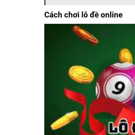
Cách chơi lô đề online