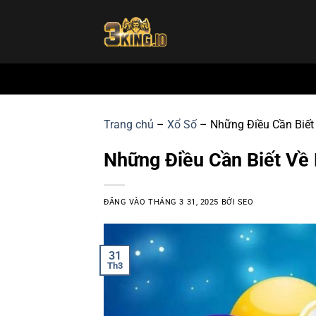
Bỏ
qua
nội
dung
Trang chủ
–
Xổ Số
–
Những Điều Cần Biết 
Những Điều Cần Biết Về 
ĐĂNG VÀO
THÁNG 3 31, 2025
BỞI
SEO
31
Th3