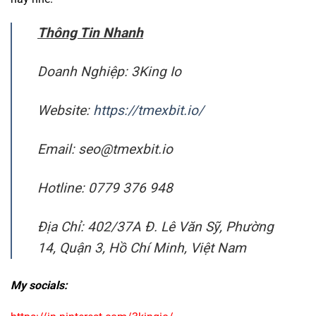
Thông Tin Nhanh
Doanh Nghiệp: 3King Io
Website:
https://tmexbit.io/
Email:
seo@tmexbit.io
Hotline:
0779 376 948
Địa Chỉ:
402/37A Đ. Lê Văn Sỹ, Phường
14, Quận 3, Hồ Chí Minh, Việt Nam
My socials: