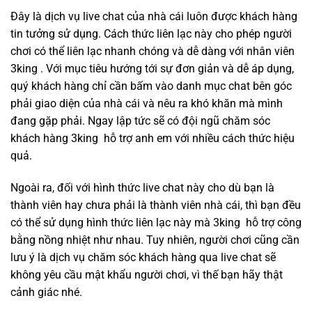
Đây là dịch vụ live chat của nhà cái luôn được khách hàng
tin tưởng sử dụng. Cách thức liên lạc này cho phép người
chơi có thể liên lạc nhanh chóng và dễ dàng với nhân viên
3king . Với mục tiêu hướng tới sự đơn giản và dễ áp dụng,
quý khách hàng chỉ cần bấm vào danh mục chat bên góc
phải giao diện của nhà cái và nêu ra khó khăn mà mình
đang gặp phải. Ngay lập tức sẽ có đội ngũ chăm sóc
khách hàng 3king hỗ trợ anh em với nhiều cách thức hiệu
quả.
Ngoài ra, đối với hình thức live chat này cho dù bạn là
thành viên hay chưa phải là thành viên nhà cái, thì bạn đều
có thể sử dụng hình thức liên lạc này mà 3king hỗ trợ công
bằng nồng nhiệt như nhau. Tuy nhiên, người chơi cũng cần
lưu ý là dịch vụ chăm sóc khách hàng qua live chat sẽ
không yêu cầu mật khẩu người chơi, vì thế bạn hãy thật
cảnh giác nhé.