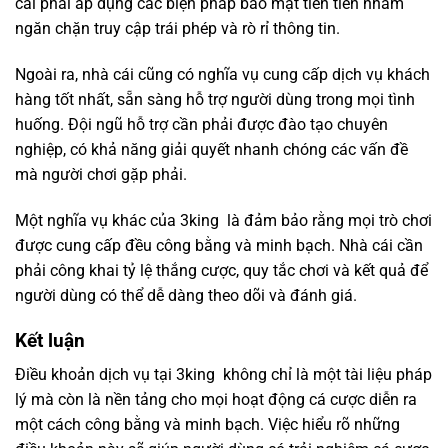
cái phải áp dụng các biện pháp bảo mật tiên tiến nhằm
ngăn chặn truy cập trái phép và rò rỉ thông tin.
Ngoài ra, nhà cái cũng có nghĩa vụ cung cấp dịch vụ khách
hàng tốt nhất, sẵn sàng hỗ trợ người dùng trong mọi tình
huống. Đội ngũ hỗ trợ cần phải được đào tạo chuyên
nghiệp, có khả năng giải quyết nhanh chóng các vấn đề
mà người chơi gặp phải.
Một nghĩa vụ khác của 3king là đảm bảo rằng mọi trò chơi
được cung cấp đều công bằng và minh bạch. Nhà cái cần
phải công khai tỷ lệ thắng cược, quy tắc chơi và kết quả để
người dùng có thể dễ dàng theo dõi và đánh giá.
Kết luận
Điều khoản dịch vụ tại 3king không chỉ là một tài liệu pháp
lý mà còn là nền tảng cho mọi hoạt động cá cược diễn ra
một cách công bằng và minh bạch. Việc hiểu rõ những