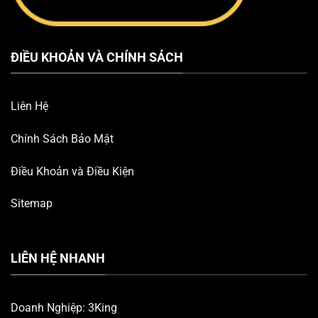
ĐIỀU KHOẢN VÀ CHÍNH SÁCH
Liên Hệ
Chính Sách Bảo Mật
Điều Khoản và Điều Kiện
Sitemap
LIÊN HỆ NHANH
Doanh Nghiệp:
3King