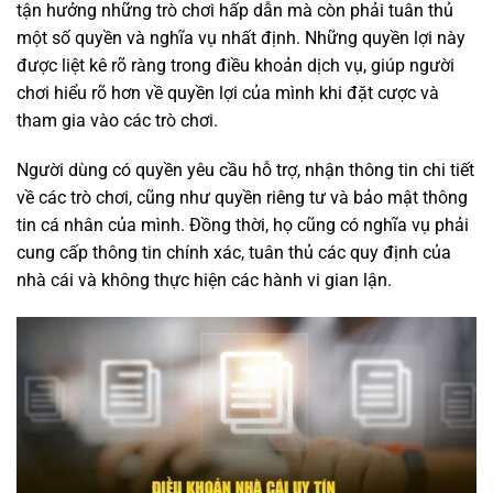
tận hưởng những trò chơi hấp dẫn mà còn phải tuân thủ
một số quyền và nghĩa vụ nhất định. Những quyền lợi này
được liệt kê rõ ràng trong điều khoản dịch vụ, giúp người
chơi hiểu rõ hơn về quyền lợi của mình khi đặt cược và
tham gia vào các trò chơi.
Người dùng có quyền yêu cầu hỗ trợ, nhận thông tin chi tiết
về các trò chơi, cũng như quyền riêng tư và bảo mật thông
tin cá nhân của mình. Đồng thời, họ cũng có nghĩa vụ phải
cung cấp thông tin chính xác, tuân thủ các quy định của
nhà cái và không thực hiện các hành vi gian lận.