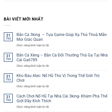
BÀI VIẾT MỚI NHẤT
Bắn Cá 3king – Tựa Game Giúp Xạ Thủ Thoả Mãn
31
Th3
Mọi Giác Quan
ở
Chức năng bình luận bị tắt
Bắn
Cá
Bắn Cá Xèng – Bắn Cá Đổi Thưởng Thả Ga Tại Nhà
31
3king
Th3
Cái Ga6789
–
ở
Chức năng bình luận bị tắt
Tựa
Bắn
Game
Cá
Kho Báu Atec: Nổ Hũ Thú Vị Trong Thế Giới Trò
Giúp
31
Xèng
Xạ
Th3
Chơi
–
Thủ
ở
Chức năng bình luận bị tắt
Bắn
Thoả
Kho
Cá
Mãn
Báu
Cách Chơi Nổ Hũ Tại Nhà Cái 3king- Khám Phá Thế
Đổi
31
Mọi
Atec:
Thưởng
Th3
Giới Đầy Kích Thích
Giác
Nổ
Thả
Quan
ở
Chức năng bình luận bị tắt
Hũ
Ga
Cách
Thú