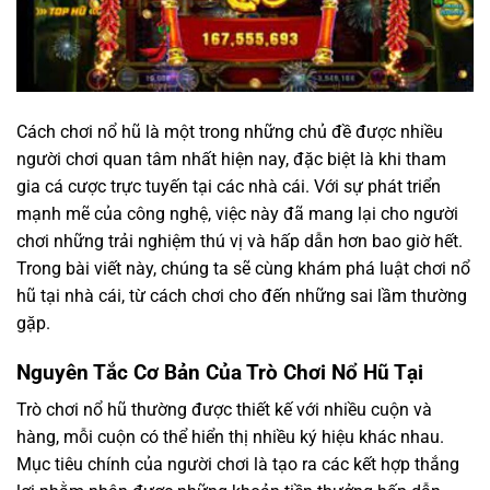
Cách chơi nổ hũ là một trong những chủ đề được nhiều
người chơi quan tâm nhất hiện nay, đặc biệt là khi tham
gia cá cược trực tuyến tại các nhà cái. Với sự phát triển
mạnh mẽ của công nghệ, việc này đã mang lại cho người
chơi những trải nghiệm thú vị và hấp dẫn hơn bao giờ hết.
Trong bài viết này, chúng ta sẽ cùng khám phá luật chơi nổ
hũ tại nhà cái, từ cách chơi cho đến những sai lầm thường
gặp.
Nguyên Tắc Cơ Bản Của Trò Chơi Nổ Hũ Tại
Trò chơi nổ hũ thường được thiết kế với nhiều cuộn và
hàng, mỗi cuộn có thể hiển thị nhiều ký hiệu khác nhau.
Mục tiêu chính của người chơi là tạo ra các kết hợp thắng