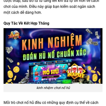
cược thấp, sau đó từ từ tăng lên khi đã tự tin hơn về cách
chơi của mình. Điều này giúp bạn kiểm soát ngân sách
một cách dễ dàng hơn.
Quy Tắc Về Kết Hợp Thắng
kinh nhiệm chơi nổ hũ
Mỗi trò chơi nổ hũ đều có những quy định cụ thể về cách