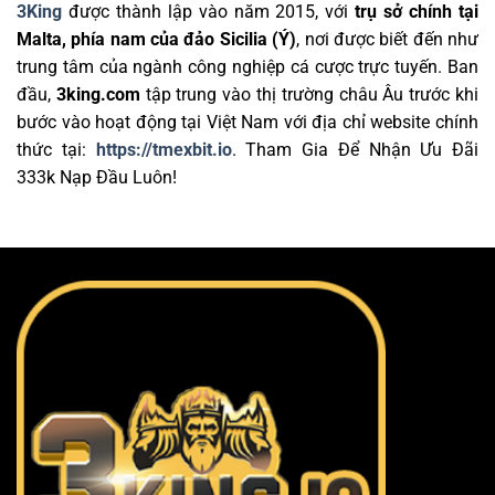
3King
được thành lập vào năm 2015, với
trụ sở chính tại
Malta, phía nam của đảo Sicilia (Ý)
, nơi được biết đến như
trung tâm của ngành công nghiệp cá cược trực tuyến. Ban
đầu,
3king.com
tập trung vào thị trường châu Âu trước khi
bước vào hoạt động tại Việt Nam với địa chỉ website chính
thức tại:
https://tmexbit.io
. Tham Gia Để Nhận Ưu Đãi
333k Nạp Đầu Luôn!