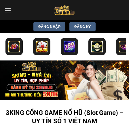
Bỏ
qua
nội
dung
ĐĂNG NHẬP
ĐĂNG KÝ
3KING CỔNG GAME NỔ HŨ (Slot Game) –
UY TÍN SỐ 1 VIỆT NAM