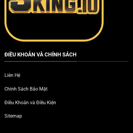
ĐIỀU KHOẢN VÀ CHÍNH SÁCH
Liên Hệ
Chính Sách Bảo Mật
Điều Khoản và Điều Kiện
Sitemap