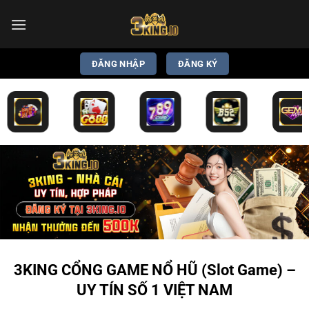
Bỏ
qua
nội
dung
ĐĂNG NHẬP
ĐĂNG KÝ
3KING CỔNG GAME NỔ HŨ (Slot Game) –
UY TÍN SỐ 1 VIỆT NAM