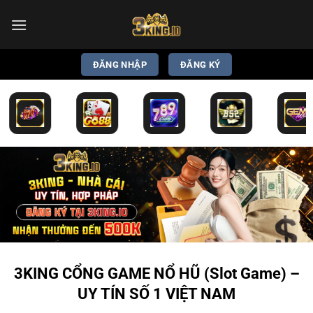
Bỏ
qua
nội
dung
ĐĂNG NHẬP
ĐĂNG KÝ
3KING CỔNG GAME NỔ HŨ (Slot Game) –
UY TÍN SỐ 1 VIỆT NAM