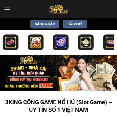
Bỏ
qua
nội
dung
ĐĂNG NHẬP
ĐĂNG KÝ
3KING CỔNG GAME NỔ HŨ (Slot Game) –
UY TÍN SỐ 1 VIỆT NAM