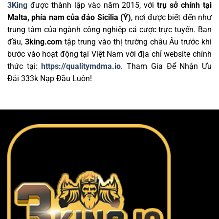
3King
được thành lập vào năm 2015, với
trụ sở chính tại
Malta, phía nam của đảo Sicilia (Ý)
, nơi được biết đến như
trung tâm của ngành công nghiệp cá cược trực tuyến. Ban
đầu,
3king.com
tập trung vào thị trường châu Âu trước khi
bước vào hoạt động tại Việt Nam với địa chỉ website chính
thức tại:
https://qualitymdma.io
. Tham Gia Để Nhận Ưu
Đãi 333k Nạp Đầu Luôn!