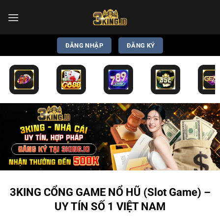
Bỏ
qua
nội
dung
ĐĂNG NHẬP
ĐĂNG KÝ
3KING CỔNG GAME NỔ HŨ (Slot Game) –
UY TÍN SỐ 1 VIỆT NAM