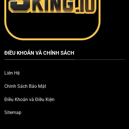
ĐIỀU KHOẢN VÀ CHÍNH SÁCH
Liên Hệ
Chính Sách Bảo Mật
Điều Khoản và Điều Kiện
Sitemap