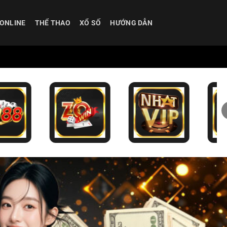
 ONLINE
THỂ THAO
XỔ SỐ
HƯỚNG DẪN