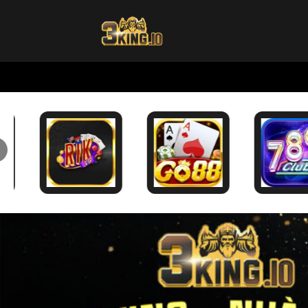
Bỏ
qua
nội
dung