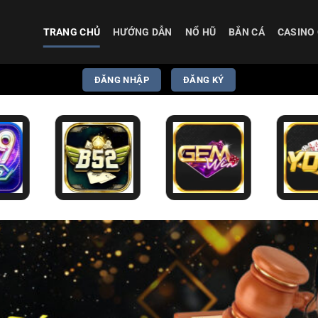
TRANG CHỦ
HƯỚNG DẪN
NỔ HŨ
BẮN CÁ
CASINO
ĐĂNG NHẬP
ĐĂNG KÝ