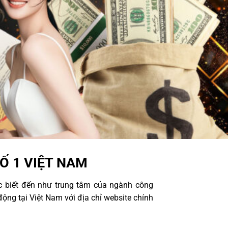
SỐ 1 VIỆT NAM
ợc biết đến như trung tâm của ngành công
động tại Việt Nam với địa chỉ website chính