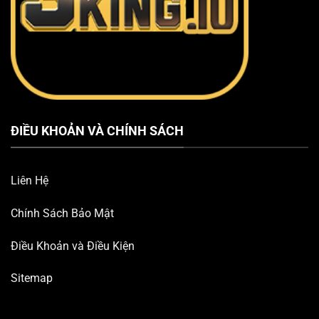
ĐIỀU KHOẢN VÀ CHÍNH SÁCH
Liên Hệ
Chính Sách Bảo Mật
Điều Khoản và Điều Kiện
Sitemap